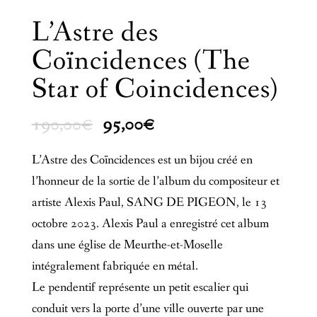
L’Astre des
Coïncidences (The
Star of Coincidences)
Le
Le
190,00
€
95,00
€
prix
prix
L’Astre des Coïncidences est un bijou créé en
initial
actuel
l’honneur de la sortie de l’album du compositeur et
était :
est :
artiste Alexis Paul, SANG DE PIGEON, le 13
190,00€.
95,00€.
octobre 2023. Alexis Paul a enregistré cet album
dans une église de Meurthe-et-Moselle
intégralement fabriquée en métal.
Le pendentif représente un petit escalier qui
conduit vers la porte d’une ville ouverte par une