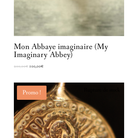
Mon Abbaye imaginaire (My
Imaginary Abbey)
Le
Le
200,00
€
100,00
€
prix
prix
initial
actuel
était :
est :
Rupture de stock
Promo !
200,00€.
100,00€.