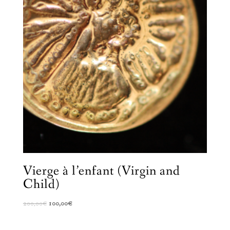
Vierge à l’enfant (Virgin and
Child)
Le
Le
200,00
€
100,00
€
prix
prix
initial
actuel