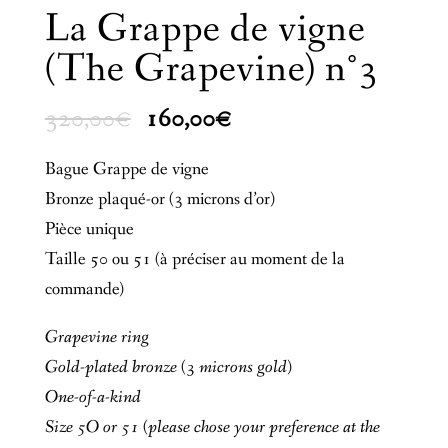
La Grappe de vigne
(The Grapevine) n°3
Le
Le
320,00
€
160,00
€
prix
prix
Bague Grappe de vigne
initial
actuel
Bronze plaqué-or (3 microns d’or)
était :
est :
Pièce unique
320,00€.
160,00€.
Taille 50 ou 51 (à préciser au moment de la
commande)
Grapevine ring
Gold-plated bronze (3 microns gold)
One-of-a-kind
Size 5O or 51 (please chose your preference at the